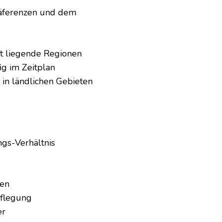
räferenzen und dem
rnt liegende Regionen
ig im Zeitplan
s in ländlichen Gebieten
ngs-Verhältnis
gen
pflegung
er