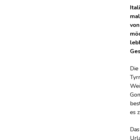
Ita
mal
von
möc
leb
Ges
Die
Tyr
Wei
Gon
bes
es z
Das
Url