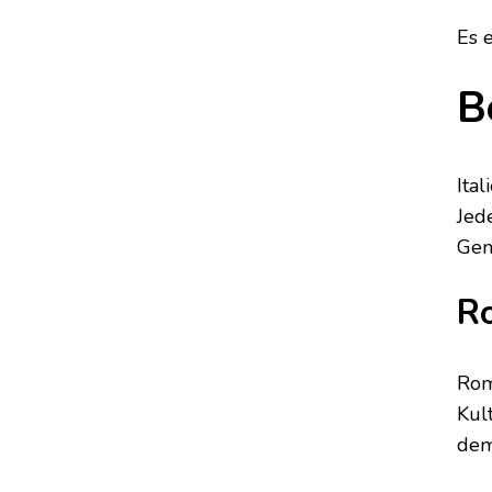
Es 
B
Ita
Jede
Gen
R
Rom
Kul
de