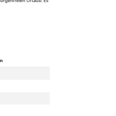
sorgenfreien Urlaub. Es
en