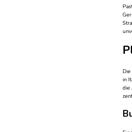
Pas
Ger
Str
unv
P
Die
in 
die
zen
B